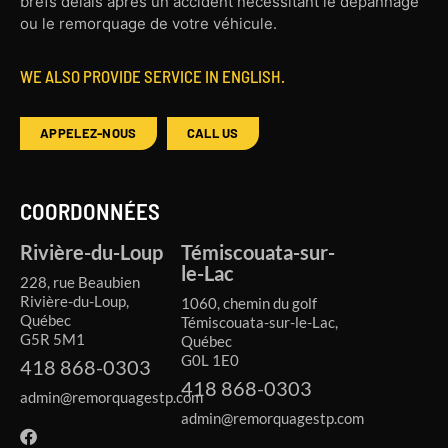
brefs délais après un accident nécessitant le dépannage
ou le remorquage de votre véhicule.
WE ALSO PROVIDE SERVICE IN ENGLISH.
APPELEZ-NOUS
CALL US
COORDONNÉES
Rivière-du-Loup
Témiscouata-sur-
le-Lac
228, rue Beaubien
Rivière-du-Loup,
1060, chemin du golf
Québec
Témiscouata-sur-le-Lac,
G5R 5M1
Québec
G0L 1E0
418 868-0303
418 868-0303
admin@remorquagestp.com
admin@remorquagestp.com